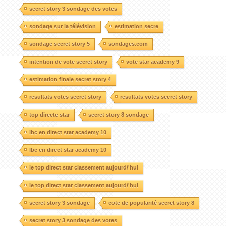
secret story 3 sondage des votes
sondage sur la télévision
estimation secre
sondage secret story 5
sondages.com
intention de vote secret story
vote star academy 9
estimation finale secret story 4
resultats votes secret story
resultats votes secret story
top directe star
secret story 8 sondage
lbc en direct star academy 10
lbc en direct star academy 10
le top direct star classement aujourd\'hui
le top direct star classement aujourd\'hui
secret story 3 sondage
cote de popularité secret story 8
secret story 3 sondage des votes