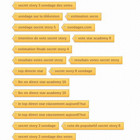
secret story 3 sondage des votes
sondage sur la télévision
estimation secre
sondage secret story 5
sondages.com
intention de vote secret story
vote star academy 9
estimation finale secret story 4
resultats votes secret story
resultats votes secret story
top directe star
secret story 8 sondage
lbc en direct star academy 10
lbc en direct star academy 10
le top direct star classement aujourd\'hui
le top direct star classement aujourd\'hui
secret story 3 sondage
cote de popularité secret story 8
secret story 3 sondage des votes