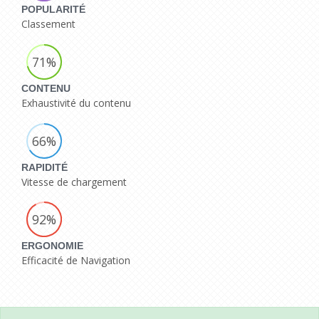
POPULARITÉ
Classement
71%
CONTENU
Exhaustivité du contenu
66%
RAPIDITÉ
Vitesse de chargement
92%
ERGONOMIE
Efficacité de Navigation