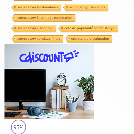
secret story 4 estimations
secret story 5 les votes
secret story 6 sondage nomination
secret story 7 sondage
cote de popularité secret story 6
secret story sondage finale
secrete story estimation
95%